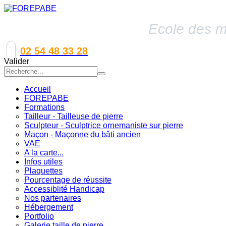
Ecole des mé
02 54 48 33 28
Valider
Accueil
FOREPABE
Formations
Tailleur - Tailleuse de pierre
Sculpteur - Sculptrice ornemaniste sur pierre
Maçon - Maçonne du bâti ancien
VAE
A la carte...
Infos utiles
Plaquettes
Pourcentage de réussite
Accessiblité Handicap
Nos partenaires
Hébergement
Portfolio
Galerie taille de pierre