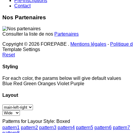
Pré-inscriptions
Contact
Nos Partenaires
Consulter la liste de nos
Partenaires
Copyright © 2026 FOREPABE .
Mentions légales
-
Politique d
Template Settings
Reset
Styling
For each color, the params below will give default values
Blue
Red
Green
Oranges
Violet
Purple
Layout
Patterns for Layour Style: Boxed
pattern1
pattern2
pattern3
pattern4
pattern5
pattern6
pattern7
pattern8