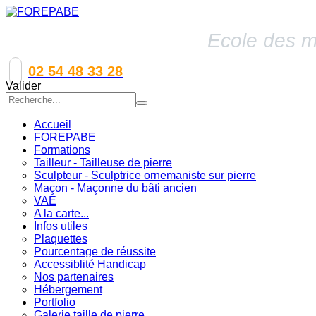
Ecole des mé
02 54 48 33 28
Valider
Accueil
FOREPABE
Formations
Tailleur - Tailleuse de pierre
Sculpteur - Sculptrice ornemaniste sur pierre
Maçon - Maçonne du bâti ancien
VAE
A la carte...
Infos utiles
Plaquettes
Pourcentage de réussite
Accessiblité Handicap
Nos partenaires
Hébergement
Portfolio
Galerie taille de pierre