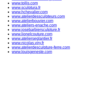
www.tollis.com
www.sculptura.fr
www.hchevalier.com
www.atelierdessculpteurs.com
www.atelierbouvier.com
www.ateliers-enache.com
www.josebarbiersculpture.fr
www.lionelcouture.com
www.atelierseglantier.fr
www.nicolas.viry.fr
www.atelierdesculpture-ferre.com
www.louisgeneste.com