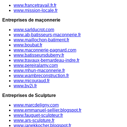
www.francetravail.fr.fr
www.mission-locale.fr
Entreprises de maçonnerie
www.sarlducrot.com
www.ab-batisseurs-maconnerie.fr
www.maillochon-batiment.fr
www.boubat.fr
www.maconnerie-pagnard.com
www.batisseursduberry.fr
www.travaux-bernardeau-indre.fr
www.pereiralamy.com
www.mhun-maconnerie.fr
www.wambreconstruction.fr
www.micouraud.fr
www.bv2i.fr
Entreprises de Sculpture
www.marcdeligny.com
www.emmanuel-sellier.blogspot.fr
www.fauguet-sculpteur.fr
www.ars-sculpture.fr
www.ianekkocher.blogspot.fr