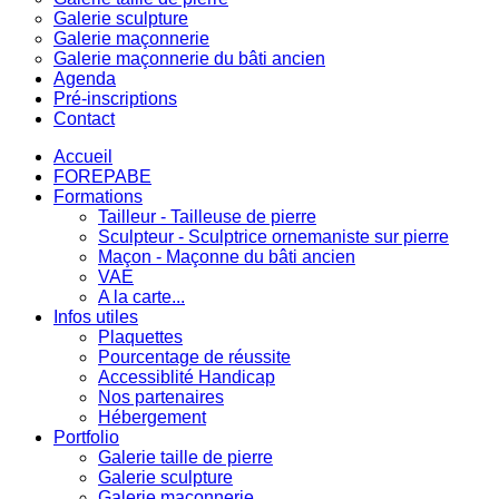
Galerie sculpture
Galerie maçonnerie
Galerie maçonnerie du bâti ancien
Agenda
Pré-inscriptions
Contact
Accueil
FOREPABE
Formations
Tailleur - Tailleuse de pierre
Sculpteur - Sculptrice ornemaniste sur pierre
Maçon - Maçonne du bâti ancien
VAE
A la carte...
Infos utiles
Plaquettes
Pourcentage de réussite
Accessiblité Handicap
Nos partenaires
Hébergement
Portfolio
Galerie taille de pierre
Galerie sculpture
Galerie maçonnerie