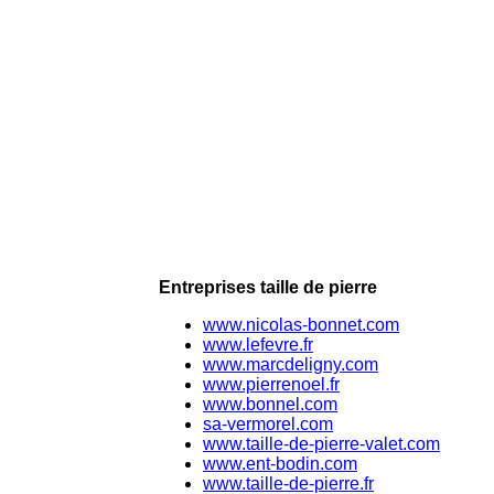
Entreprises taille de pierre
www.nicolas-bonnet.com
www.lefevre.fr
www.marcdeligny.com
www.pierrenoel.fr
www.bonnel.com
sa-vermorel.com
www.taille-de-pierre-valet.com
www.ent-bodin.com
www.taille-de-pierre.fr