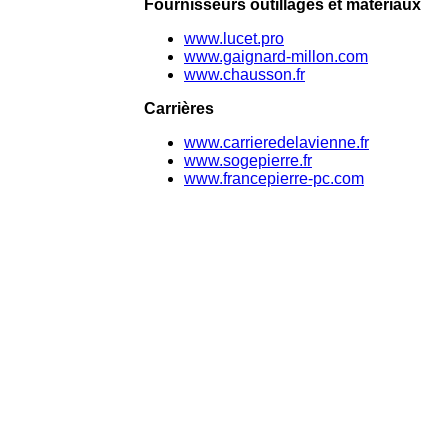
Fournisseurs outillages et matériaux
www.lucet.pro
www.gaignard-millon.com
www.chausson.fr
Carrières
www.carrieredelavienne.fr
www.sogepierre.fr
www.francepierre-pc.com