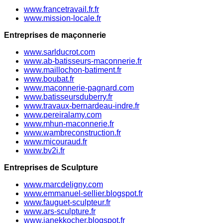
www.francetravail.fr.fr
www.mission-locale.fr
Entreprises de maçonnerie
www.sarlducrot.com
www.ab-batisseurs-maconnerie.fr
www.maillochon-batiment.fr
www.boubat.fr
www.maconnerie-pagnard.com
www.batisseursduberry.fr
www.travaux-bernardeau-indre.fr
www.pereiralamy.com
www.mhun-maconnerie.fr
www.wambreconstruction.fr
www.micouraud.fr
www.bv2i.fr
Entreprises de Sculpture
www.marcdeligny.com
www.emmanuel-sellier.blogspot.fr
www.fauguet-sculpteur.fr
www.ars-sculpture.fr
www.ianekkocher.blogspot.fr