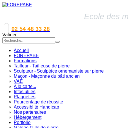
Ecole des mé
02 54 48 33 28
Valider
Accueil
FOREPABE
Formations
Tailleur - Tailleuse de pierre
Sculpteur - Sculptrice ornemaniste sur pierre
Maçon - Maçonne du bâti ancien
VAE
A la carte...
Infos utiles
Plaquettes
Pourcentage de réussite
Accessiblité Handicap
Nos partenaires
Hébergement
Portfolio
Galerie taille de pierre