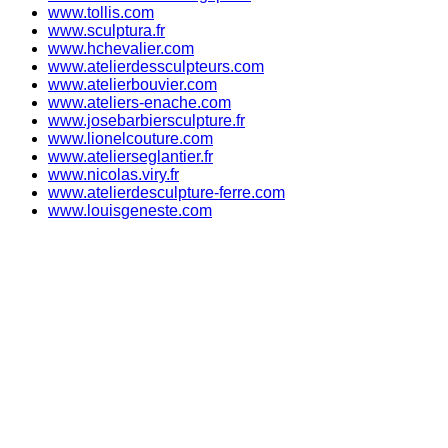
www.tollis.com
www.sculptura.fr
www.hchevalier.com
www.atelierdessculpteurs.com
www.atelierbouvier.com
www.ateliers-enache.com
www.josebarbiersculpture.fr
www.lionelcouture.com
www.atelierseglantier.fr
www.nicolas.viry.fr
www.atelierdesculpture-ferre.com
www.louisgeneste.com