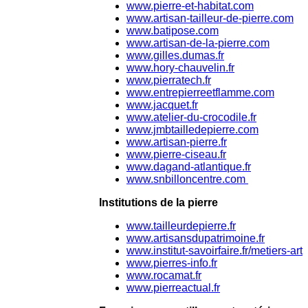
www.pierre-et-habitat.com
www.artisan-tailleur-de-pierre.com
www.batipose.com
www.artisan-de-la-pierre.com
www.gilles.dumas.fr
www.hory-chauvelin.fr
www.pierratech.fr
www.entrepierreetflamme.com
www.jacquet.fr
www.atelier-du-crocodile.fr
www.jmbtailledepierre.com
www.artisan-pierre.fr
www.pierre-ciseau.fr
www.dagand-atlantique.fr
www.snbilloncentre.com
Institutions de la pierre
www.tailleurdepierre.fr
www.artisansdupatrimoine.fr
www.institut-savoirfaire.fr/metiers-art
www.pierres-info.fr
www.rocamat.fr
www.pierreactual.fr