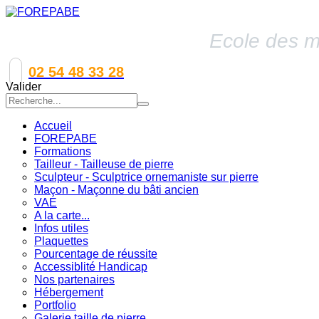
Ecole des mé
02 54 48 33 28
Valider
Accueil
FOREPABE
Formations
Tailleur - Tailleuse de pierre
Sculpteur - Sculptrice ornemaniste sur pierre
Maçon - Maçonne du bâti ancien
VAE
A la carte...
Infos utiles
Plaquettes
Pourcentage de réussite
Accessiblité Handicap
Nos partenaires
Hébergement
Portfolio
Galerie taille de pierre