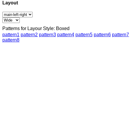
Layout
Patterns for Layour Style: Boxed
pattern1
pattern2
pattern3
pattern4
pattern5
pattern6
pattern7
pattern8